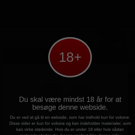
Login
18+
Find en
sex-date
i
dit område
Dit køn
Du skal være mindst 18 år for at
besøge denne webside.
Mand
Kvinde
Du er ved at gå til en webside, som har indhold kun for voksne.
Disse sider er kun for voksne og kan indeholder materialer, som
NÆSTE
kan virke stødende. Hvis du er under 18 eller hvis sådan