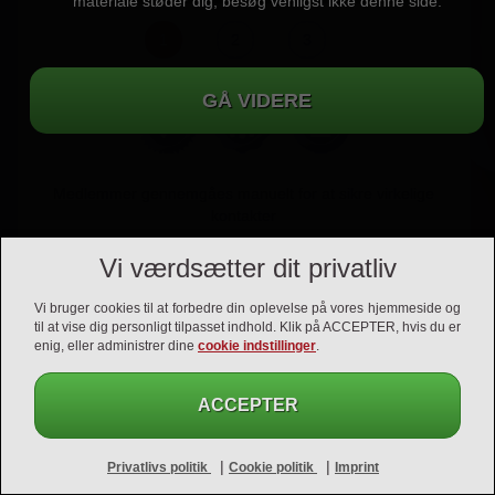
materiale støder dig, besøg venligst ikke denne side.
1
2
3
Medlemmer gennemgåes manuelt for at sikre virkelige
kontakter
Vi værdsætter dit privatliv
Vi bruger cookies til at forbedre din oplevelse på vores hjemmeside og
til at vise dig personligt tilpasset indhold. Klik på ACCEPTER, hvis du er
enig, eller administrer dine
cookie indstillinger
.
ACCEPTER
Support
Vilkår og betingelser
Privatlivs politik
Imprint
|
|
Privatlivs politik
Cookie politik
Imprint
Opsige kontrakten
Affiliates